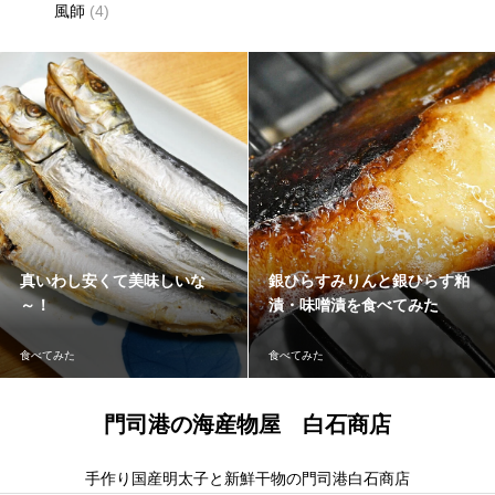
風師
(4)
真いわし安くて美味しいな
銀ひらすみりんと銀ひらす粕
～！
漬・味噌漬を食べてみた
食べてみた
食べてみた
門司港の海産物屋 白石商店
手作り国産明太子と新鮮干物の門司港白石商店