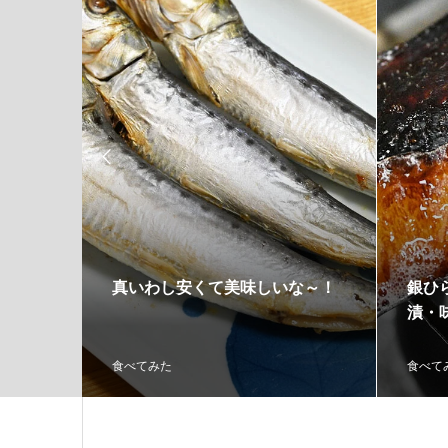

～旨塩
真いわし安くて美味しいな～！
銀ひ
漬・
食べてみた
食べて