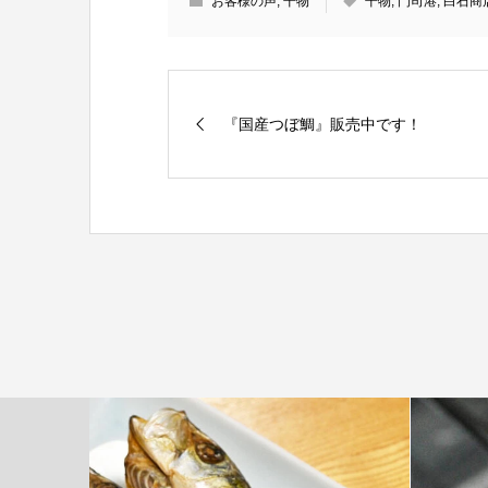
お客様の声
,
干物
干物
,
門司港
,
白石商
『国産つぼ鯛』販売中です！