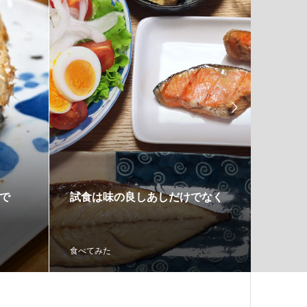

で
試食は味の良しあしだけでなく
さばの
みりん
食べてみた
食べてみ