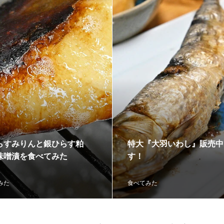
らすみりんと銀ひらす粕
特大『大羽いわし』販売中
味噌漬を食べてみた
す！
みた
食べてみた