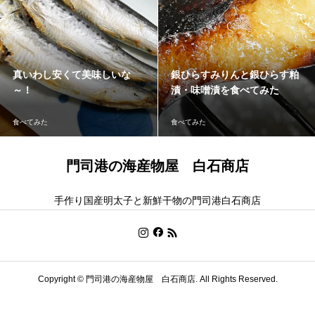
真いわし安くて美味しいな
銀ひらすみりんと銀ひらす粕
～！
漬・味噌漬を食べてみた
食べてみた
食べてみた
門司港の海産物屋 白石商店
手作り国産明太子と新鮮干物の門司港白石商店
Copyright ©
門司港の海産物屋 白石商店. All Rights Reserved.