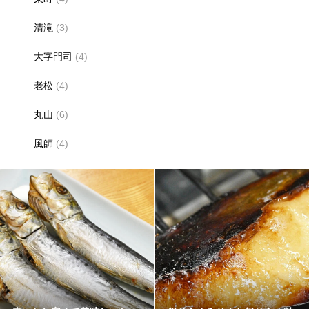
清滝
(3)
大字門司
(4)
老松
(4)
丸山
(6)
風師
(4)