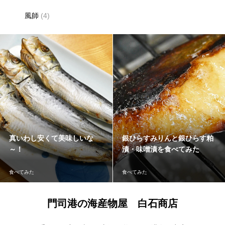
風師
(4)
真いわし安くて美味しいな
銀ひらすみりんと銀ひらす粕
～！
漬・味噌漬を食べてみた
食べてみた
食べてみた
門司港の海産物屋 白石商店