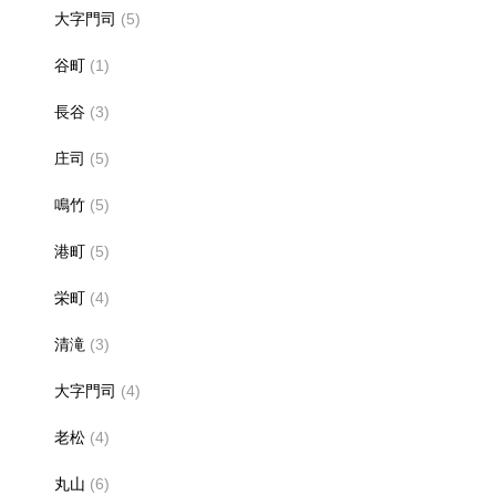
大字門司
(5)
谷町
(1)
長谷
(3)
庄司
(5)
鳴竹
(5)
港町
(5)
栄町
(4)
清滝
(3)
大字門司
(4)
老松
(4)
丸山
(6)