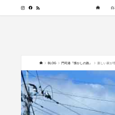
白
BLOG
門司港『懐かしの路』
新しい家が