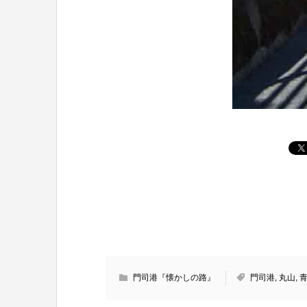
門司港『懐かしの路』
門司港
,
丸山
,