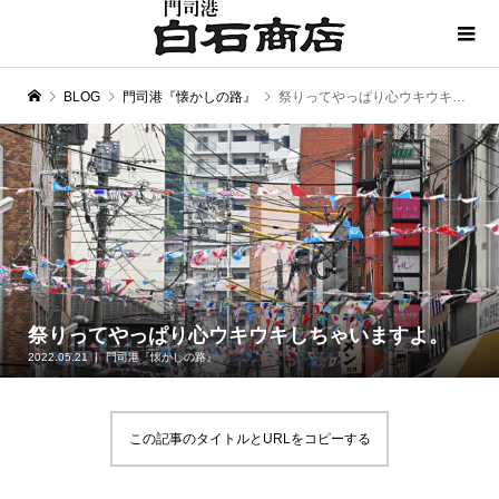
BLOG
門司港『懐かしの路』
祭りってやっぱり心ウキウキしちゃいますよ。
祭りってやっぱり心ウキウキしちゃいますよ。
2022.05.21
門司港『懐かしの路』
この記事のタイトルとURLをコピーする