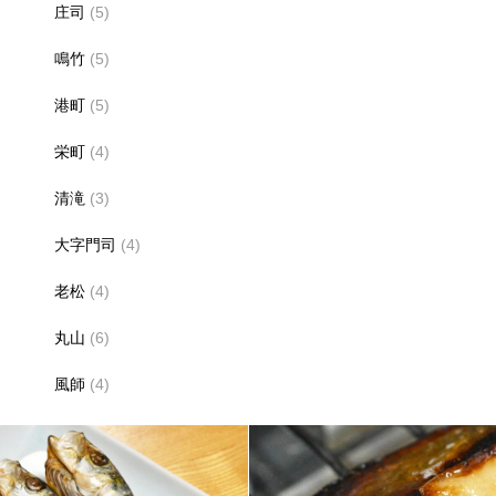
庄司
(5)
鳴竹
(5)
港町
(5)
栄町
(4)
清滝
(3)
大字門司
(4)
老松
(4)
丸山
(6)
風師
(4)