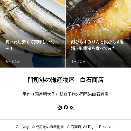
真いわし安くて美味しいな
銀ひらすみりんと銀ひらす粕
～！
漬・味噌漬を食べてみた
食べてみた
食べてみた
門司港の海産物屋 白石商店
手作り国産明太子と新鮮干物の門司港白石商店
Copyright ©
門司港の海産物屋 白石商店. All Rights Reserved.