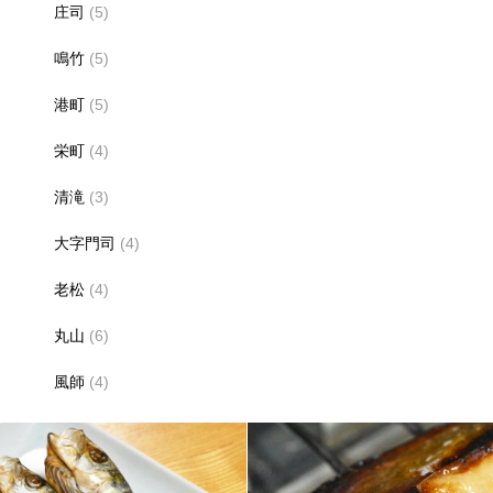
庄司
(5)
鳴竹
(5)
港町
(5)
栄町
(4)
清滝
(3)
大字門司
(4)
老松
(4)
丸山
(6)
風師
(4)