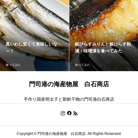
真いわし安くて美味しいな
銀ひらすみりんと銀ひらす粕
～！
漬・味噌漬を食べてみた
食べてみた
食べてみた
門司港の海産物屋 白石商店
手作り国産明太子と新鮮干物の門司港白石商店
Copyright ©
門司港の海産物屋 白石商店. All Rights Reserved.