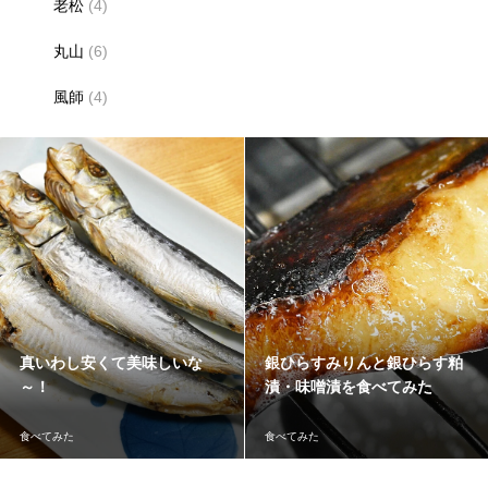
老松
(4)
丸山
(6)
風師
(4)
真いわし安くて美味しいな
銀ひらすみりんと銀ひらす粕
～！
漬・味噌漬を食べてみた
食べてみた
食べてみた