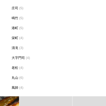
庄司
(5)
鳴竹
(5)
港町
(5)
栄町
(4)
清滝
(3)
大字門司
(4)
老松
(4)
丸山
(6)
風師
(4)