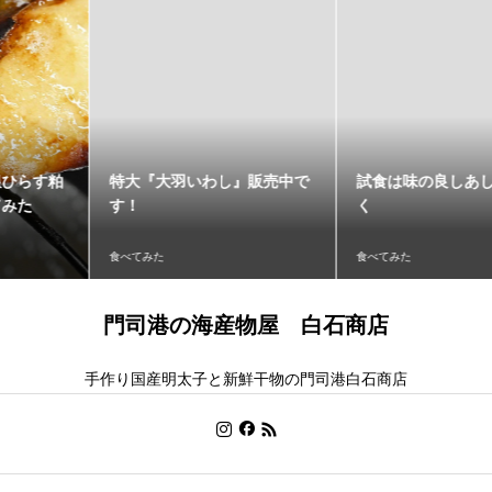
特大『大羽いわし』販売中で
試食は味の良しあしだけでな
す！
く
食べてみた
食べてみた
門司港の海産物屋 白石商店
手作り国産明太子と新鮮干物の門司港白石商店