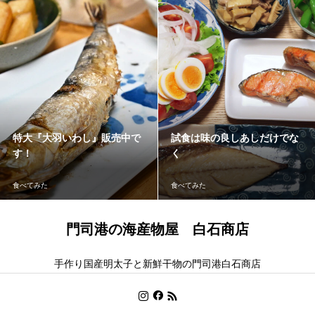
特大『大羽いわし』販売中で
試食は味の良しあしだけでな
す！
く
食べてみた
食べてみた
門司港の海産物屋 白石商店
手作り国産明太子と新鮮干物の門司港白石商店