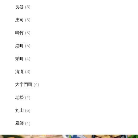
長谷
(3)
庄司
(5)
鳴竹
(5)
港町
(5)
栄町
(4)
清滝
(3)
大字門司
(4)
老松
(4)
丸山
(6)
風師
(4)