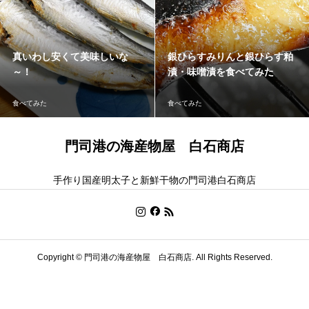
んと銀ひらす粕
特大『大羽いわし』販売中で
試食は味の
食べてみた
す！
く
食べてみた
食べてみた
門司港の海産物屋 白石商店
手作り国産明太子と新鮮干物の門司港白石商店
Copyright ©
門司港の海産物屋 白石商店. All Rights Reserved.