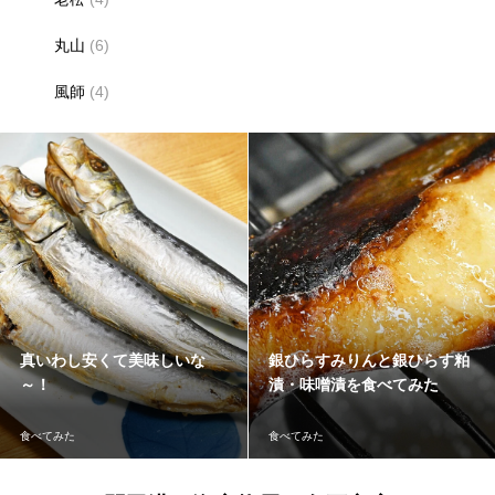
丸山
(6)
風師
(4)
真いわし安くて美味しいな
銀ひらすみりんと銀ひらす粕
～！
漬・味噌漬を食べてみた
食べてみた
食べてみた