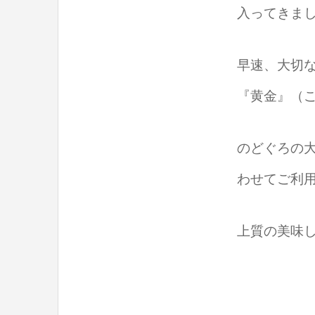
入ってきま
早速、大切
『黄金』（
のどぐろの
わせてご利
上質の美味