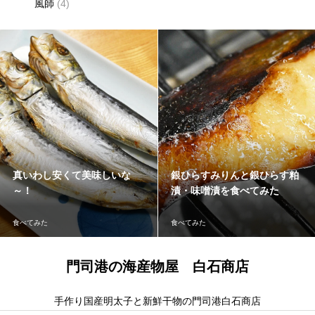
風師
(4)
真いわし安くて美味しいな
銀ひらすみりんと銀ひらす粕
～！
漬・味噌漬を食べてみた
食べてみた
食べてみた
門司港の海産物屋 白石商店
手作り国産明太子と新鮮干物の門司港白石商店