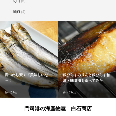
丸山
(6)
風師
(4)
真いわし安くて美味しいな
銀ひらすみりんと銀ひらす粕
～！
漬・味噌漬を食べてみた
食べてみた
食べてみた
門司港の海産物屋 白石商店