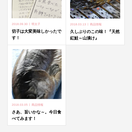
2018.09.30
明太子
2018.03.13
商品情報
切子は大変美味しかったで
久しぶりのこの味！『天然
す！
紅鮭～山漬け』
2018.03.05
商品情報
さあ、旨いかな～。今日食
べてみます！