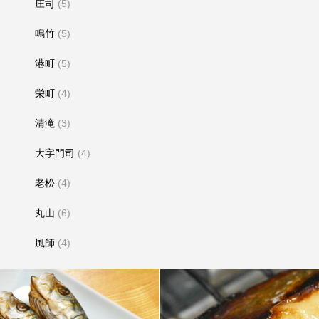
庄司
(5)
鳴竹
(5)
港町
(5)
栄町
(4)
清滝
(3)
大字門司
(4)
老松
(4)
丸山
(6)
風師
(4)