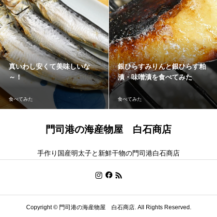
真いわし安くて美味しいな
銀ひらすみりんと銀ひらす粕
～！
漬・味噌漬を食べてみた
食べてみた
食べてみた
門司港の海産物屋 白石商店
手作り国産明太子と新鮮干物の門司港白石商店
Copyright ©
門司港の海産物屋 白石商店. All Rights Reserved.