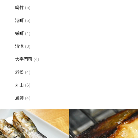
鳴竹
(5)
港町
(5)
栄町
(4)
清滝
(3)
大字門司
(4)
老松
(4)
丸山
(6)
風師
(4)