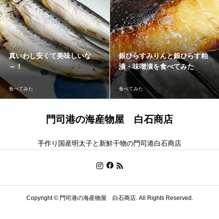
真いわし安くて美味しいな
銀ひらすみりんと銀ひらす粕
～！
漬・味噌漬を食べてみた
食べてみた
食べてみた
門司港の海産物屋 白石商店
手作り国産明太子と新鮮干物の門司港白石商店
Copyright ©
門司港の海産物屋 白石商店. All Rights Reserved.