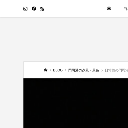
白
BLOG
門司港の夕景・景色
日常側の門司