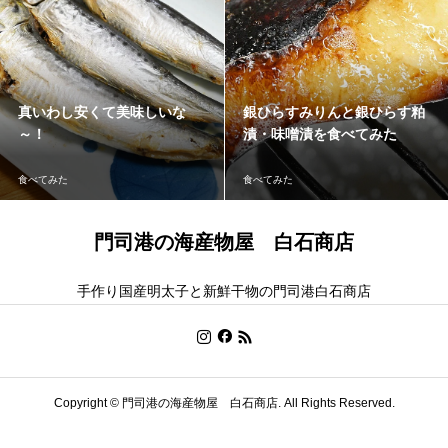
真いわし安くて美味しいな
銀ひらすみりんと銀ひらす粕
～！
漬・味噌漬を食べてみた
食べてみた
食べてみた
門司港の海産物屋 白石商店
手作り国産明太子と新鮮干物の門司港白石商店
Copyright ©
門司港の海産物屋 白石商店. All Rights Reserved.