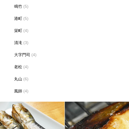
鳴竹
(5)
港町
(5)
栄町
(4)
清滝
(3)
大字門司
(4)
老松
(4)
丸山
(6)
風師
(4)