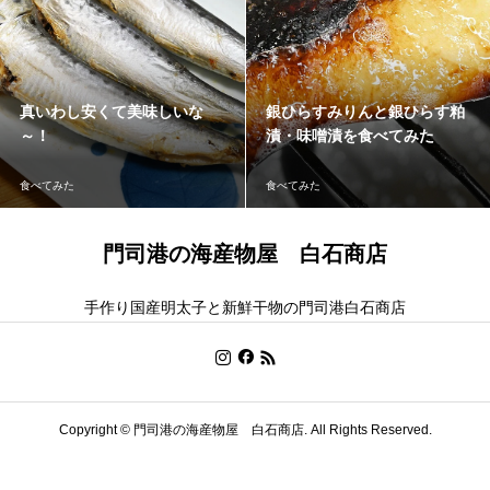
真いわし安くて美味しいな
銀ひらすみりんと銀ひらす粕
～！
漬・味噌漬を食べてみた
食べてみた
食べてみた
門司港の海産物屋 白石商店
手作り国産明太子と新鮮干物の門司港白石商店
Copyright ©
門司港の海産物屋 白石商店. All Rights Reserved.