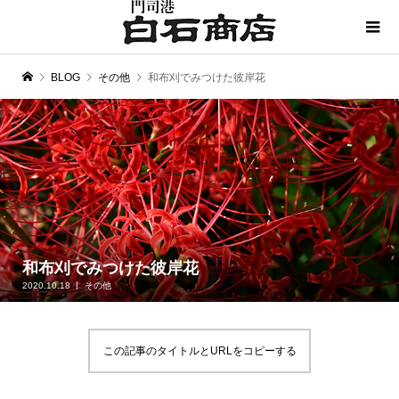
BLOG
その他
和布刈でみつけた彼岸花
和布刈でみつけた彼岸花
2020.10.18
その他
この記事のタイトルとURLをコピーする