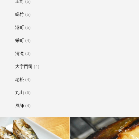
庄司
(5)
鳴竹
(5)
港町
(5)
栄町
(4)
清滝
(3)
大字門司
(4)
老松
(4)
丸山
(6)
風師
(4)