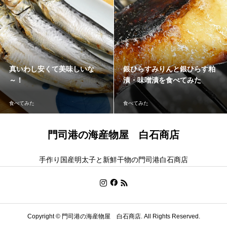
真いわし安くて美味しいな
銀ひらすみりんと銀ひらす粕
～！
漬・味噌漬を食べてみた
食べてみた
食べてみた
門司港の海産物屋 白石商店
手作り国産明太子と新鮮干物の門司港白石商店
Copyright ©
門司港の海産物屋 白石商店. All Rights Reserved.