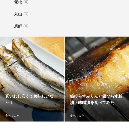
老松
(4)
丸山
(6)
風師
(4)
真いわし安くて美味しいな
銀ひらすみりんと銀ひらす粕
～！
漬・味噌漬を食べてみた
食べてみた
食べてみた